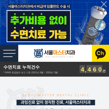
수면치료 누적건수
4
4
6
0
건
* NIMS 취급일자 보고 기준 (2021년 8월 ~ 2026년 7월)