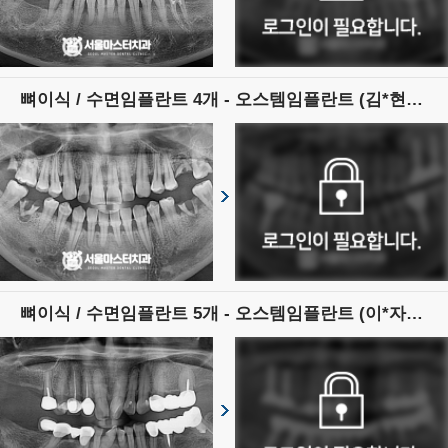
뼈이식 / 수면임플란트 4개 - 오스템임플란트 (김*현…
뼈이식 / 수면임플란트 5개 - 오스템임플란트 (이*자…