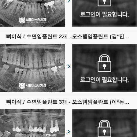
뼈이식 / 수면임플란트 2개 - 오스템임플란트 (김*진…
뼈이식 / 수면임플란트 3개 - 오스템임플란트 (이*돈…