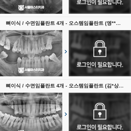
뼈이식 / 수면임플란트 4개 - 오스템임플란트 (엥**…
뼈이식 / 수면임플란트 4개 - 오스템임플란트 (김*상…